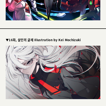
▼16화, 살인의 굴레 Illustration by Kei Mochizuki