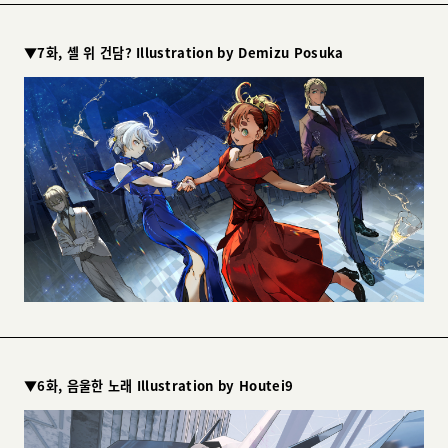
▼7화, 셸 위 건담? Illustration by Demizu Posuka
▼6화, 음울한 노래 Illustration by Houtei9