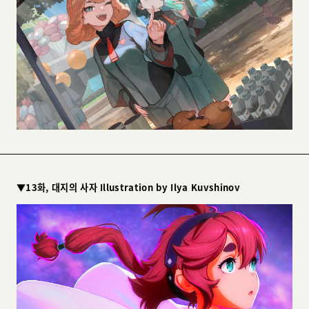
▼13화, 대지의 사자 Illustration by Ilya Kuvshinov