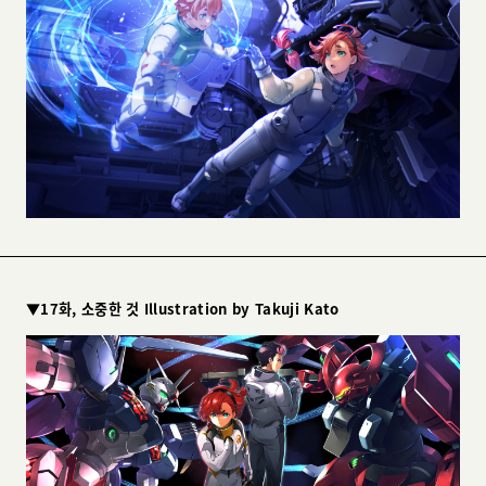
▼17화, 소중한 것 Illustration by Takuji Kato