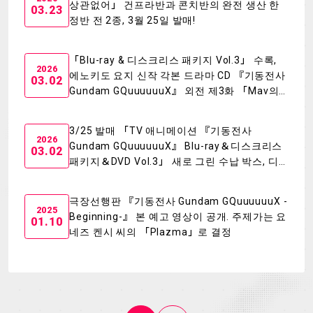
상관없어」 건프라반과 콘치반의 완전 생산 한
03.23
정반 전 2종, 3월 25일 발매!
「Blu-ray & 디스크리스 패키지 Vol.3」 수록,
2026
에노키도 요지 신작 각본 드라마 CD 『기동전사
03.02
Gundam GQuuuuuuX』 외전 제3화 「Mav의
조건」 시청 영상 공개!
3/25 발매 「TV 애니메이션 『기동전사
2026
Gundam GQuuuuuuX』 Blu-ray＆디스크리스
03.02
패키지＆DVD Vol.3」 새로 그린 수납 박스, 디
지 재킷 일러스트 공개!
극장선행판 『기동전사 Gundam GQuuuuuuX -
2025
Beginning-』 본 예고 영상이 공개. 주제가는 요
01.10
네즈 켄시 씨의 「Plazma」로 결정