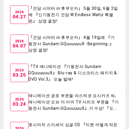
「건담 시어터 in 후쿠오카」 5월 30일, 6월 2일
MECHA
GOODS
2026
에 『신기동전기 건담 W Endless Waltz 특별
04.27
편』 상영 결정!
GALLERY
MUSIC
THEATER
「건담 시어터 in 후쿠오카」 4월 19일에 『기
2026
동전사 Gundam GQuuuuuuX -Beginning-』
04.07
상영 결정!
LANGUAGE
「TV 애니메이션 『기동전사 Gundam
2026
GQuuuuuuX』 Blu-ray & 디스크리스 패키지 &
03.25
DVD Vol.3」 오늘 발매!
애니메이션 공로 부문을 야스히코 요시카즈 씨,
2026
애니메이션 오브 더 이어 TV 시리즈 부문을 『기
03.24
동전사 Gundam GQuuuuuuX』가 수상! 「도쿄
애니메이션 어워드 페스티벌 2026 시상식」 포
토 리포트
호시마치 스이세이 싱글 CD 「이젠 어떻게 되든
2026