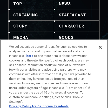
TOP
NEWS
STREAMING
STAFF&CAST
STORY
CHARACTER
MECHA
GOODS
We collect unique personal identifier such as cookies to
GALLERY
MUSIC
analyze our traffic and to personalize content and ads.
Please click
here
to see more details about how we use
THEATER
cookies and the retention period of each cookie. We may
sell or share information about your use of our website
to/with our analytics and advertising partners, who may
combine it with other information that you have provided to
them or that they have collected from your use of their
services. However, we do not set and use cookies for our
주의: 내용 및 이미지의 전재를 허용하지 않습니다. 문의는
users under 16 years of age. Please click "I am under 16" if
이곳으로 부탁드립니다.
you are under the age of 16 or to reject all cookies. To
작품 정보에 관하여
회사 정보에 관하여
customize your cookie settings, please click "Cookie
Settings".
Privacy Policy for California Residents