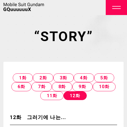
“STORY”
OFFICIAL
1화
2화
3화
4화
5화
6화
7화
8화
9화
10화
11화
12화
TOP
NEWS
STREAMING
STAFF&CAST
12화 그러기에 나는...
STORY
CHARACTER