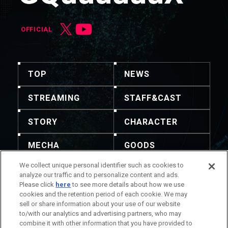
OFFICIAL
TOP
NEWS
STREAMING
STAFF&CAST
STORY
CHARACTER
MECHA
GOODS
We collect unique personal identifier such as cookies to
GALLERY
MUSIC
analyze our traffic and to personalize content and ads.
Please click
here
to see more details about how we use
THEATER
cookies and the retention period of each cookie. We may
sell or share information about your use of our website
to/with our analytics and advertising partners, who may
combine it with other information that you have provided to