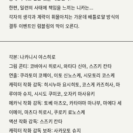
한편, 일련의 사태에 책임을 느끼는 니카는...
각자의 생각과 계략이 휘몰아치는 가운데 배틀로얄 방식의
결투 이벤트인 럼블링의 막이 오른다.
각본: 나카니시 야스히로
그림 콘티: 코바야시 히로시, 와타다 신야, 스즈키 칸타
연출: 쿠라토미 코헤이, 이토 신노스케, 시모토리 코스케
캐릭터 작화 감독: 히시누마 요시히토, 코스게 카즈히사, 마
루야마 슈지, 시시도 쿠미코, 오자키 마사유키
메카닉 작화 감독: 토베 아츠오, 카타야마 마나부, 마에다 세
이메이, 마츠다 히로시, 쿠로키 료노스케
액션 작화 감독: 스즈키 칸타
캐릭터 작화 감독 보좌: 사카모토 슈지