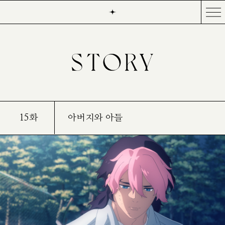
15화
아버지와 아들