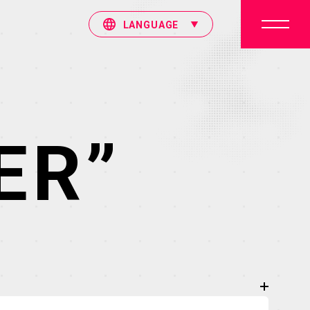
LANGUAGE
ER”