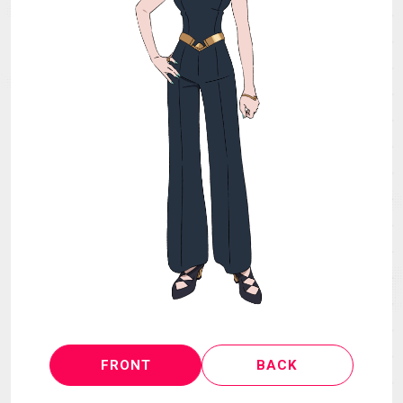
MECHA
GOODS
GALLERY
MUSIC
THEATER
LANGUAGE
FRONT
BACK