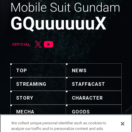
OFFICIAL
TOP
NEWS
STREAMING
STAFF&CAST
STORY
CHARACTER
MECHA
GOODS
We collect unique personal identifier such as cookies to
GALLERY
MUSIC
analyze our traffic and to personalize content and ads.