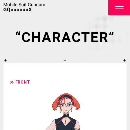
“CHARACTER”
OFFICIAL
FRONT
TOP
NEWS
STREAMING
STAFF&CAST
STORY
CHARACTER