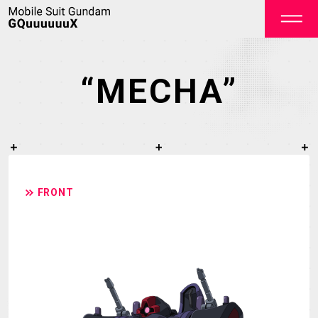
“MECHA”
OFFICIAL
FRONT
TOP
NEWS
STREAMING
STAFF&CAST
STORY
CHARACTER