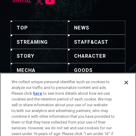
OFFICIAL
TOP
NEWS
STREAMING
STAFF&CAST
STORY
CHARACTER
MECHA
GOODS
We collect unique personal identifier such as cookies to
GALLERY
MUSIC
analyze our traffic and to personalize content and ads.
Please click
here
to see more details about how we use
THEATER
cookies and the retention period of each cookie. We may
sell or share information about your use of our website
to/with our analytics and advertising partners, who may
combine it with other information that you have provided to
them or that they have collected from your use of their
services. However, we do not set and use cookies for our
주의: 내용 및 이미지의 전재를 허용하지 않습니다. 문의는
users under 16 years of age. Please click "I am under 16" if