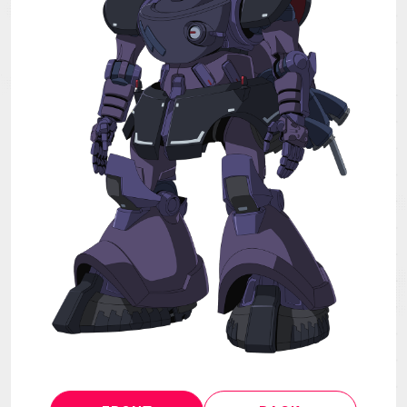
MECHA
GOODS
GALLERY
MUSIC
THEATER
LANGUAGE