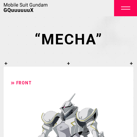
“MECHA”
OFFICIAL
FRONT
TOP
NEWS
STREAMING
STAFF&CAST
STORY
CHARACTER