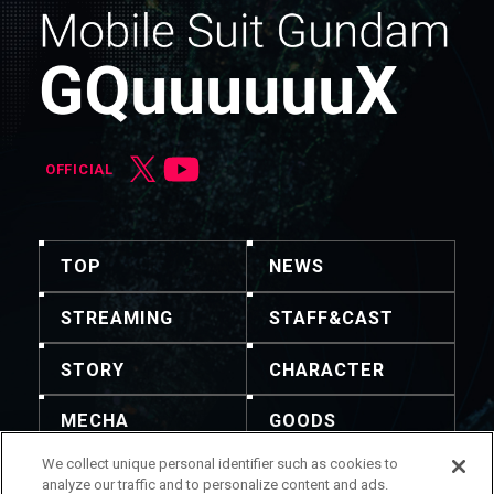
OFFICIAL
TOP
NEWS
STREAMING
STAFF&CAST
STORY
CHARACTER
MECHA
GOODS
We collect unique personal identifier such as cookies to
GALLERY
MUSIC
analyze our traffic and to personalize content and ads.