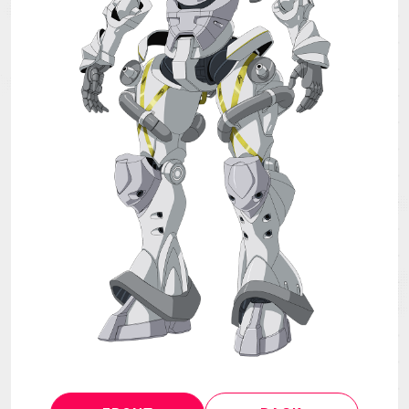
MECHA
GOODS
GALLERY
MUSIC
THEATER
LANGUAGE