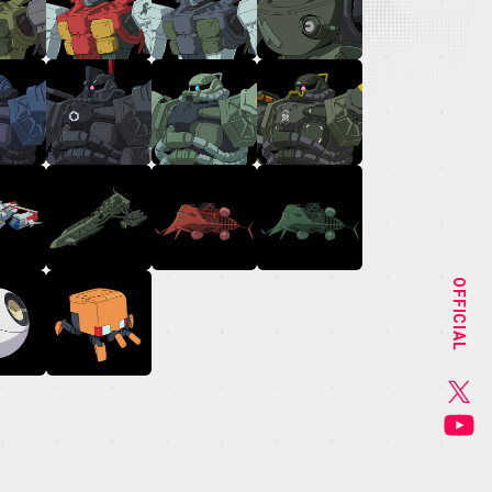
NEWS
STAFF&CAST
OFFICIAL
CHARACTER
GOODS
MUSIC