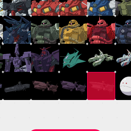
TOP
STREAMING
STORY
MECHA
GALLERY