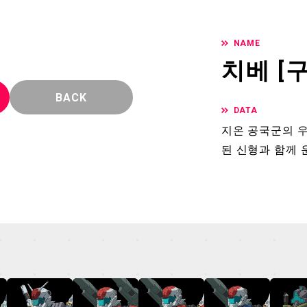
NAME
치베 [
BACK
DATA
지온 공국군의 
된 신형과 함께 