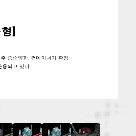
구형]
우주 중순양함. 컨데이너가 확장
운용되고 있다.