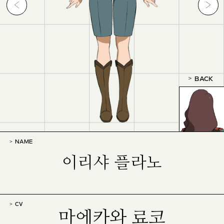
BACK
NAME
이리샤 플라노
CV
마에카와 료코