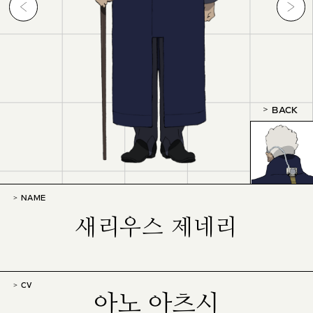
BACK
NAME
새리우스 제네리
CV
아노 아츠시