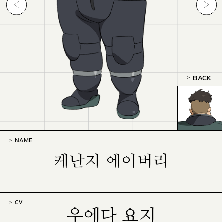
BACK
NAME
케난지 에이버리
CV
우에다 요지